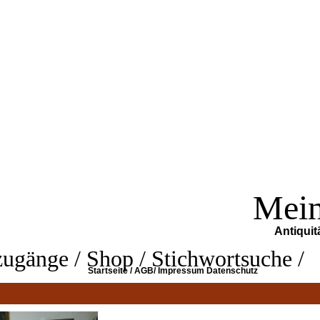
Mein
Antiquit
zugänge
/
Shop
/
Stichwortsuche
/
Startseite
/
AGB
/
Impressum
Datenschutz