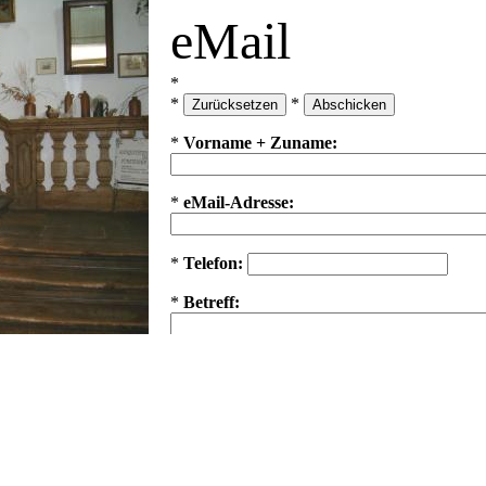
eMail
*
*
*
*
Vorname + Zuname:
*
eMail-Adresse:
*
Telefon:
*
Betreff:
*
Nachricht:
*