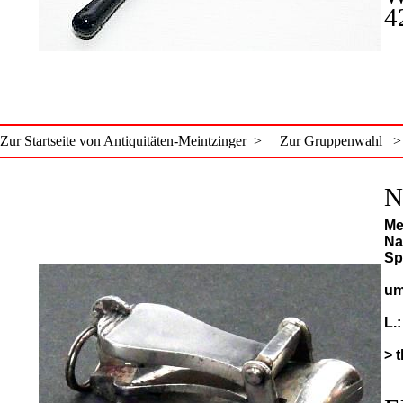
4
Zur Startseite von Antiquitäten-Meintzinger >
Zur Gruppenwahl >
N
Me
Na
Sp
um
L.
> 