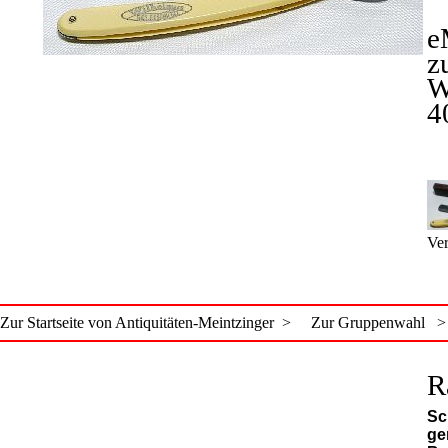
e
z
W
4
Ver
Zur Startseite von Antiquitäten-Meintzinger >
Zur Gruppenwahl >
R
Sc
ge