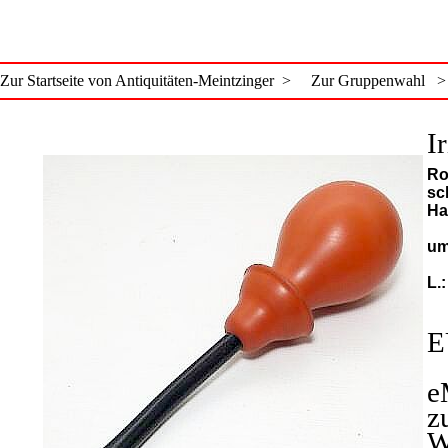
Zur Startseite von Antiquitäten-Meintzinger >
Zur Gruppenwahl >
I
Ro
sc
Ha
um
L.
E
e
z
W