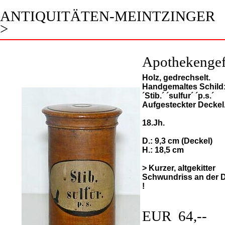
ANTIQUITÄTEN-MEINTZINGER
>
Apothekenge
Holz, gedrechselt.
Handgemaltes Schild
´Stib.´ ´sulfur´ ´p.s.´
Aufgesteckter Deckel
18.Jh.
D.: 9,3 cm (Deckel)
H.: 18,5 cm
> Kurzer, altgekitter
Schwundriss an der 
!
EUR 64,--