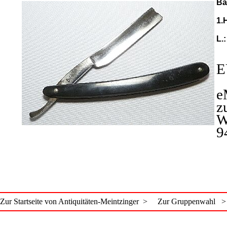
Ba
1.
L.
E
e
z
W
9
Zur Startseite von Antiquitäten-Meintzinger >
Zur Gruppenwahl >