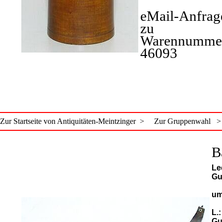
eMail-Anfrag
zu
Warennumme
46093
Zur Startseite von Antiquitäten-Meintzinger >
Zur Gruppenwahl >
B
Le
Gu
um
L.
Gu