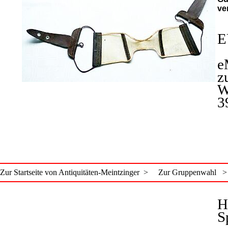
ve
E
e
z
W
3
Zur Startseite von Antiquitäten-Meintzinger >
Zur Gruppenwahl >
H
S