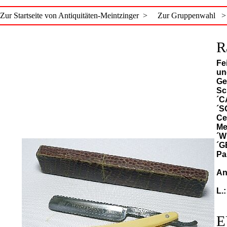
Zur Startseite von Antiquitäten-Meintzinger >
Zur Gruppenwahl >
R
Fe
un
Ge
Sc
´C
´S
Ce
Me
´W
´G
Pa
An
L.
E