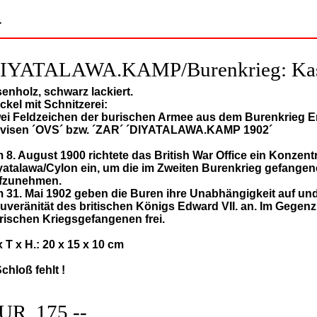
>
IYATALAWA.KAMP/Burenkrieg: Kas
senholz, schwarz lackiert.
ckel mit Schnitzerei:
ei Feldzeichen der burischen Armee aus dem Burenkrieg En
visen ´OVS´ bzw. ´ZAR´ ´DIYATALAWA.KAMP 1902´
 8. August 1900 richtete das British War Office ein Konzentr
yatalawa/Cylon ein, um die im Zweiten Burenkrieg gefange
fzunehmen.
 31. Mai 1902 geben die Buren ihre Unabhängigkeit auf un
uveränität des britischen Königs Edward VII. an. Im Gegen
rischen Kriegsgefangenen frei.
x T x H.: 20 x 15 x 10 cm
Schloß fehlt !
UR 175,--