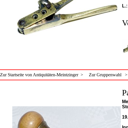
L.
V
Zur Startseite von Antiquitäten-Meintzinger >
Zur Gruppenwahl >
P
Me
Sto
19
In