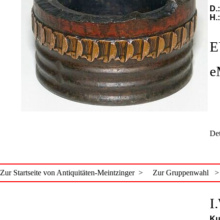
D.
H.
E
e
Det
Zur Startseite von Antiquitäten-Meintzinger >
Zur Gruppenwahl >
I
Ku