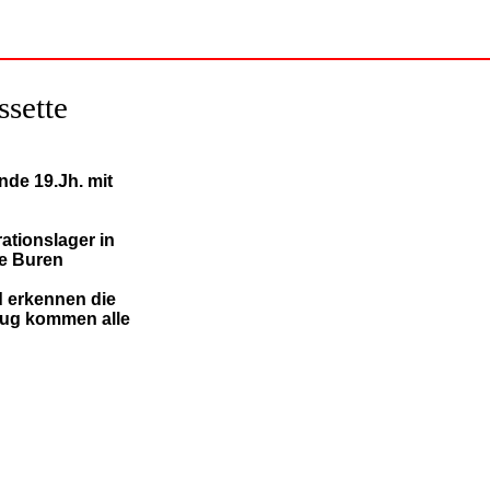
sette
de 19.Jh. mit
ationslager in
ne Buren
d erkennen die
zug kommen alle