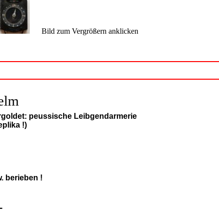
Bild zum Vergrößern anklicken
elm
ergoldet: peussische Leibgendarmerie
eplika !)
. berieben !
--