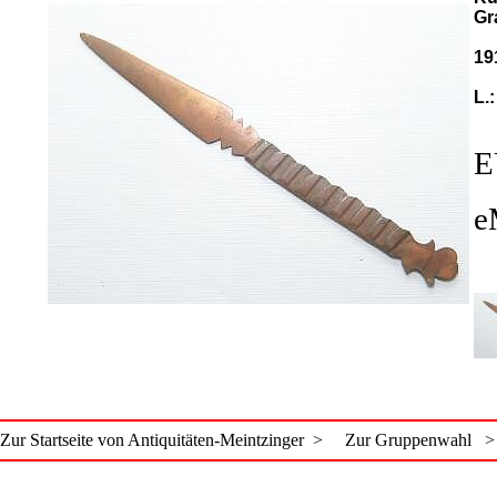
Gr
19
L.
E
e
Zur Startseite von Antiquitäten-Meintzinger >
Zur Gruppenwahl >