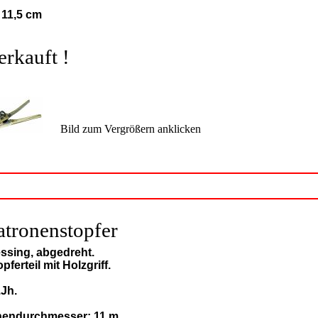
: 11,5 cm
erkauft !
Bild zum Vergrößern anklicken
atronenstopfer
ssing, abgedreht.
pferteil mit Holzgriff.
.Jh.
nendurchmesser: 11 m