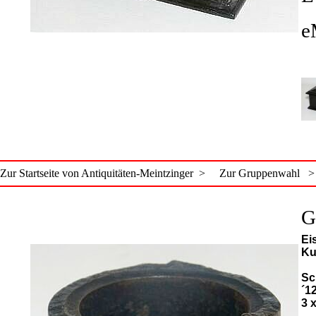
e
Zur Startseite von Antiquitäten-Meintzinger >
Zur Gruppenwahl >
G
Ei
Ku
Sc
´1
3 