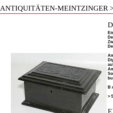
ANTIQUITÄTEN-MEINTZINGER 
D
Ei
De
Zw
De
Am
Di
au
Am
So
bu
B 
> 
E