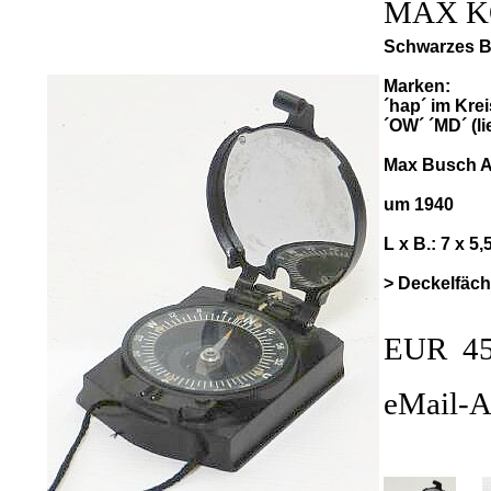
MAX KO
Schwarzes B
Marken:
´hap´ im Krei
´OW´ ´MD´ (li
Max Busch 
um 1940
L x B.: 7 x 5
> Deckelfäch
EUR 45
eMail-A