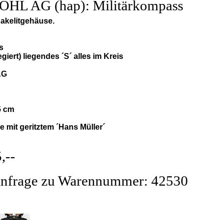
HL AG (hap): Militärkompass
akelitgehäuse.
s
egiert) liegendes ´S´ alles im Kreis
AG
,5 cm
e mit geritztem ´Hans Müller´
,--
nfrage zu Warennummer: 42530