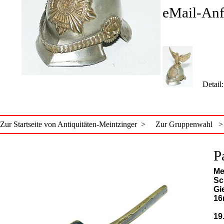
eMail-An
Detail
Zur Startseite von Antiquitäten-Meintzinger >
Zur Gruppenwahl >
P
Me
Sc
Gi
16
19