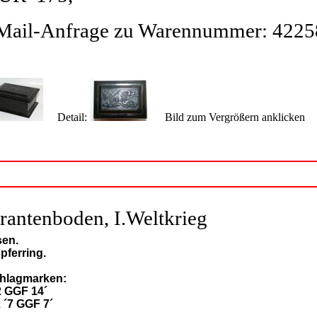
Mail-Anfrage zu Warennummer: 4225
Detail:
Bild zum Vergrößern anklicken
rantenboden, I.Weltkrieg
sen.
pferring.
hlagmarken:
2 GGF 14´
x ´7 GGF 7´