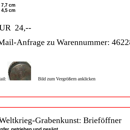
: 7,7 cm
: 4,5 cm
UR 24,--
Mail-Anfrage zu Warennummer: 4622
ail:
Bild zum Vergrößern anklicken
.Weltkrieg-Grabenkunst: Brieföffner
pfer, getrieben und gesägt.