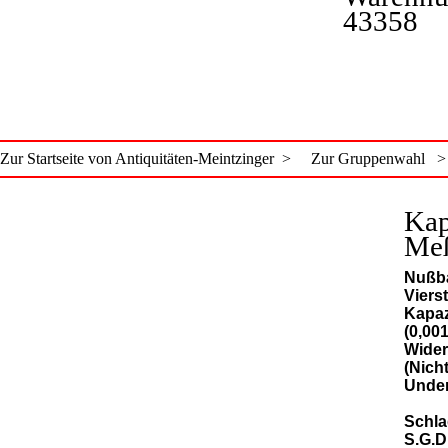
43358
Zur Startseite von Antiquitäten-Meintzinger >
Zur Gruppenwahl >
Kap
Me
Nußb
Viers
Kapaz
(0,001
Wider
(Nicht
Unden
Schla
S.G.D