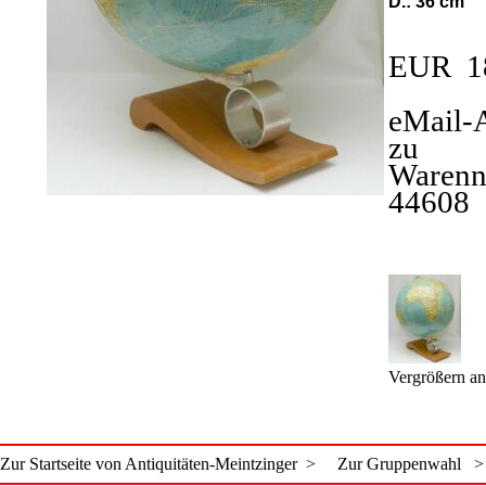
D.: 36 cm
EUR 1
eMail-
zu
Waren
44608
B
Vergrößern an
Zur Startseite von Antiquitäten-Meintzinger >
Zur Gruppenwahl >