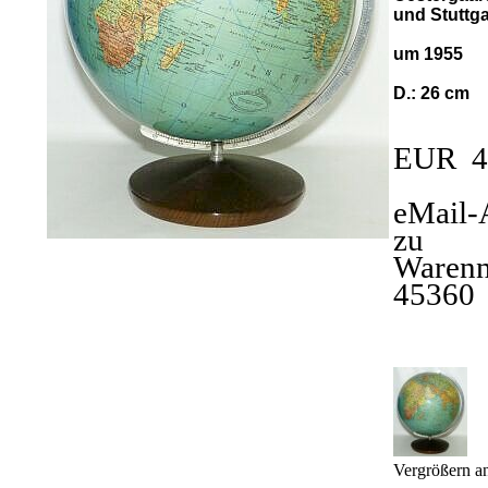
und Stuttga
um 1955
D.: 26 cm
EUR 4
eMail-
zu
Waren
45360
B
Vergrößern a