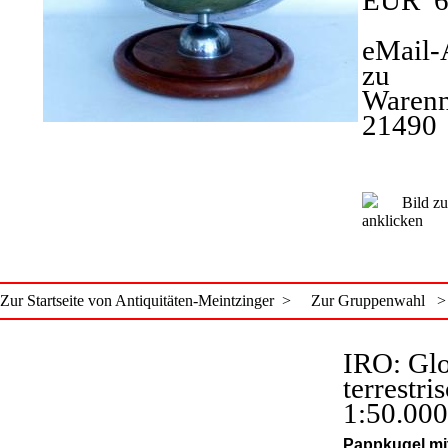
EUR 6
eMail-
zu
Waren
21490
Bild zum
anklicken
Zur Startseite von Antiquitäten-Meintzinger >
Zur Gruppenwahl >
IRO: Glo
terrestri
1:50.000
Pappkugel mi