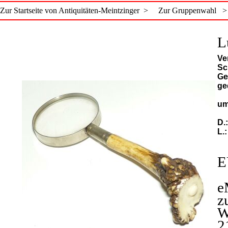
Zur Startseite von Antiquitäten-Meintzinger >
Zur Gruppenwahl >
L
Ve
Sc
Ge
ge
um
D.
L.:
E
e
z
W
2