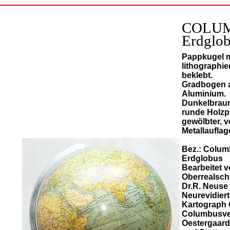
COLUM
Erdglo
Pappkugel m
lithographie
beklebt.
Gradbogen 
Aluminium.
Dunkelbraun
runde Holzpl
gewölbter, 
Metallauflag
Bez.: Colu
Erdglobus
Bearbeitet 
Oberrealsch
Dr.R. Neuse
Neurevidier
Kartograph 
Columbusve
Oestergaard