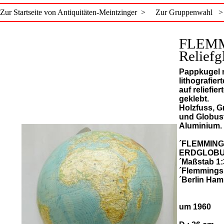
Zur Startseite von Antiquitäten-Meintzinger >
Zur Gruppenwahl >
FLEM
Reliefg
Pappkugel 
lithografier
auf reliefie
geklebt.
Holzfuss, 
und Globus
Aluminium.
´FLEMMING
ERDGLOBU
´Maßstab 1:
´Flemmings 
´Berlin Ham
um 1960