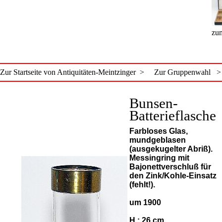
zum
Zur Startseite von Antiquitäten-Meintzinger >
Zur Gruppenwahl >
Bunsen-
Batterieflasche
Farbloses Glas,
mundgeblasen
(ausgekugelter Abriß).
Messingring mit
Bajonettverschluß für
den Zink/Kohle-Einsatz
(fehlt!).
um 1900
H.: 26 cm