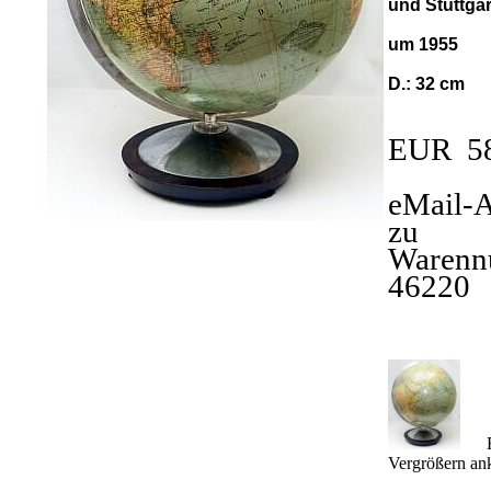
und Stuttgar
um 1955
D.: 32 cm
EUR 5
eMail-
zu
Warenn
46220
Bi
Vergrößern an