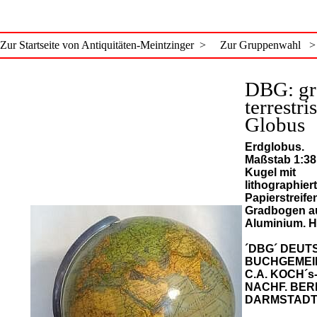
Zur Startseite von Antiquitäten-Meintzinger >
Zur Gruppenwahl >
DBG: gr
terrestri
Globus
Erdglobus.
Maßstab 1:38
Kugel mit
lithographier
Papierstreife
Gradbogen a
Aluminium. H
´DBG´ DEUT
BUCHGEMEI
C.A. KOCH´
NACHF. BER
DARMSTAD