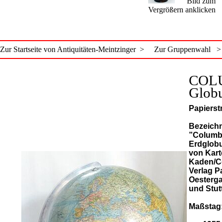
Bild zum
Vergrößern anklicken
Zur Startseite von Antiquitäten-Meintzinger >
Zur Gruppenwahl >
COL
Glob
Papierstr
Bezeichn
”Colum
Erdglobu
von Kart
Kaden/C
Verlag P
Oesterga
und Stut
Maßstag: