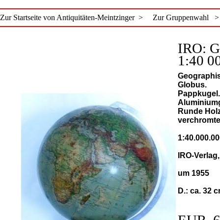
Zur Startseite von Antiquitäten-Meintzinger >
Zur Gruppenwahl >
IRO: G
1:40 0
Geographi
Globus.
Pappkugel.
Aluminium
Runde Holz
verchromte
1:40.000.0
IRO-Verlag
um 1955
D.: ca. 32 