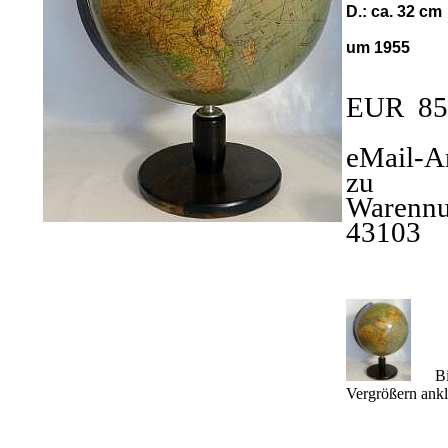
D.: ca. 32 cm
um 1955
EUR 85
eMail-A
zu
Warenn
43103
Bil
Vergrößern ankl