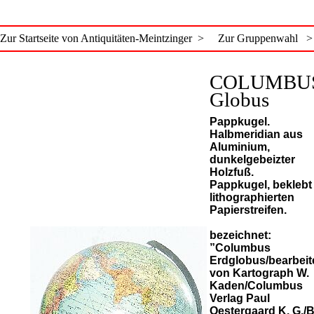
Zur Startseite von Antiquitäten-Meintzinger >
Zur Gruppenwahl >
COLUMBU
Globus
Pappkugel.
Halbmeridian aus
Aluminium,
dunkelgebeizter
Holzfuß.
Pappkugel, beklebt
lithographierten
Papierstreifen.
bezeichnet:
”Columbus
Erdglobus/bearbeit
von Kartograph W.
Kaden/Columbus
Verlag Paul
Oestergaard K. G./B