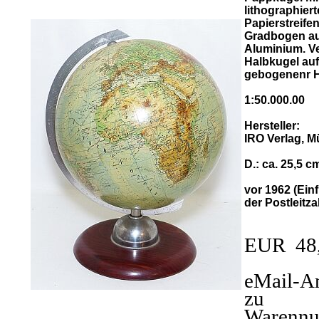
lithographier
Papierstreifen
Gradbogen a
Aluminium. V
Halbkugel auf
gebogenenr Ho
1:50.000.00
Hersteller:
IRO Verlag, 
D.: ca. 25,5 c
vor 1962 (Ein
der Postleitza
EUR 48
eMail-A
zu
Warenn