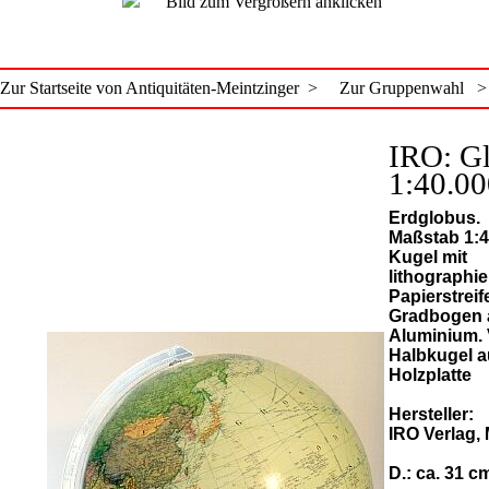
Bild zum Vergrößern anklicken
Zur Startseite von Antiquitäten-Meintzinger >
Zur Gruppenwahl >
IRO: G
1:40.00
Erdglobus.
Maßstab 1:4
Kugel mit
lithographie
Papierstreif
Gradbogen 
Aluminium.
Halbkugel au
Holzplatte
Hersteller:
IRO Verlag,
D.: ca. 31 c