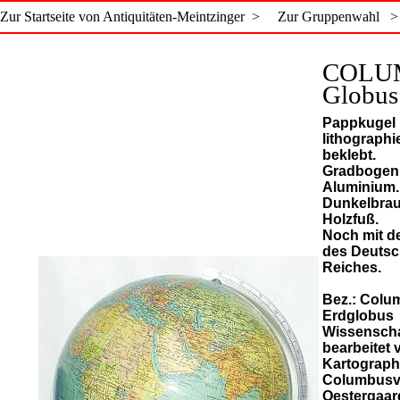
Zur Startseite von Antiquitäten-Meintzinger >
Zur Gruppenwahl >
COLU
Globus
Pappkugel 
lithographi
beklebt.
Gradbogen
Aluminium.
Dunkelbrau
Holzfuß.
Noch mit d
des Deuts
Reiches.
Bez.: Colu
Erdglobus
Wissenscha
bearbeitet 
Kartograp
Columbusve
Oestergaar