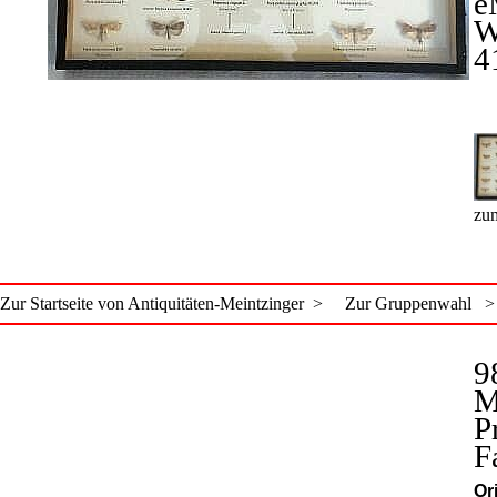
e
W
4
zum
Zur Startseite von Antiquitäten-Meintzinger >
Zur Gruppenwahl >
9
M
P
F
Or