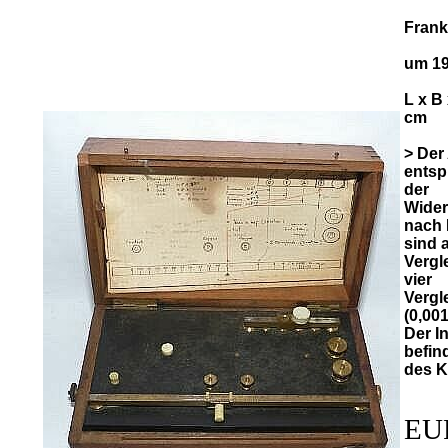
Frank
um 1
L x B 
cm
> Der
entsp
der
Wide
nach 
sind a
Vergl
vier
Vergl
(0,001
Der I
befin
des K
EU