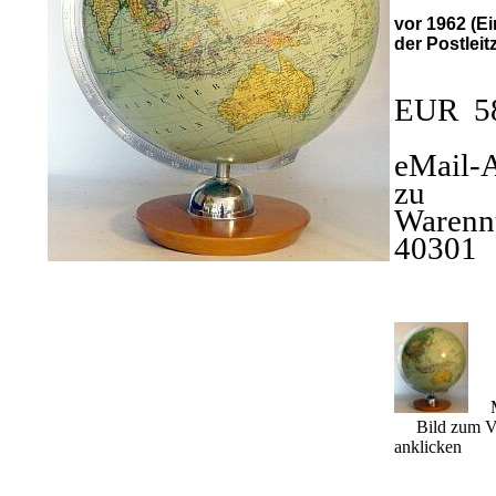
vor 1962 (E
der Postleit
EUR 5
eMail-
zu
Warenn
40301
M
Bild zum Ve
anklicken