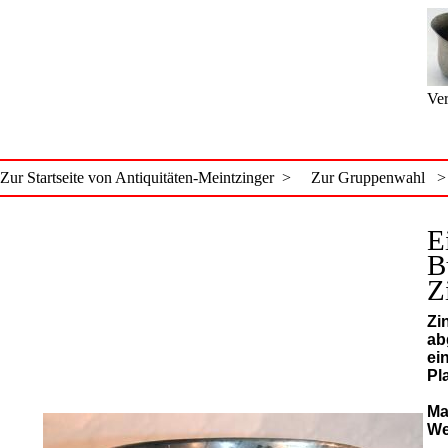
Ver
Zur Startseite von Antiquitäten-Meintzinger >
Zur Gruppenwahl >
E
B
Z
Zi
ab
ei
Pla
Ma
We