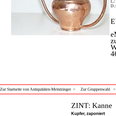
L.:
D.:
E
e
z
W
4
Zur Startseite von Antiquitäten-Meintzinger >
Zur Gruppenwahl >
ZINT: Kanne
Kupfer, zaponiert