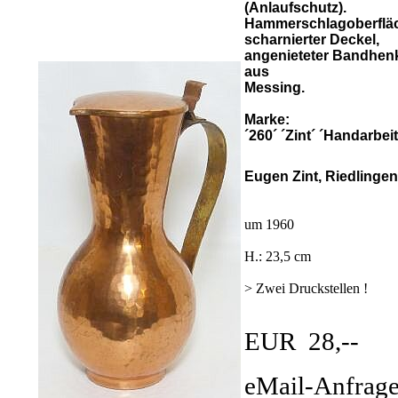
(Anlaufschutz).
Hammerschlagoberflä
scharnierter Deckel,
angenieteter Bandhen
aus
Messing.
Marke:
´260´ ´Zint´ ´Handarbeit
Eugen Zint, Riedlingen
um 1960
H.: 23,5 cm
> Zwei Druckstellen !
EUR 28,--
eMail-Anfrag