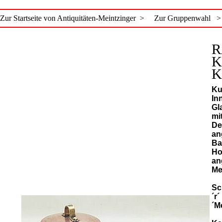
Zur Startseite von Antiquitäten-Meintzinger >
Zur Gruppenwahl >
R
K
K
Ku
In
Gl
mi
De
an
Ba
Ho
an
Me
Sc
´r
´M