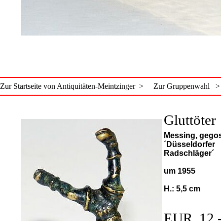
Zur Startseite von Antiquitäten-Meintzinger >
Zur Gruppenwahl >
Gluttöter
Messing, gego
´Düsseldorfer
Radschläger´
um 1955
H.: 5,5 cm
EUR 12,