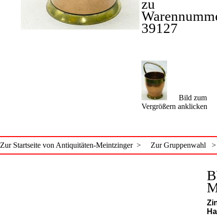
zu
Warennumme
39127
Bild zum
Vergrößern anklicken
Zur Startseite von Antiquitäten-Meintzinger >
Zur Gruppenwahl >
B
M
Zi
Ha