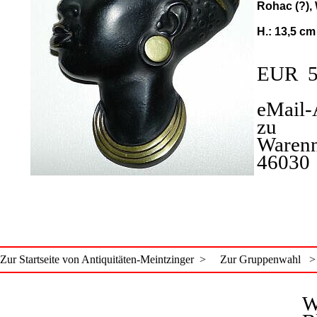
Rohac (?),
H.: 13,5 cm
EUR 5
eMail-
zu
Waren
46030
Zur Startseite von Antiquitäten-Meintzinger >
Zur Gruppenwahl >
W