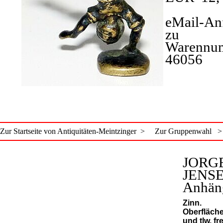
eMail-An
zu
Warennu
46056
Zur Startseite von Antiquitäten-Meintzinger >
Zur Gruppenwahl >
JORG
JENSE
Anhän
Zinn.
Oberfläch
und tlw. fr