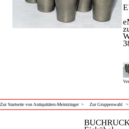
E
e
z
W
3
Ver
Zur Startseite von Antiquitäten-Meintzinger >
Zur Gruppenwahl >
BUCHRUCK