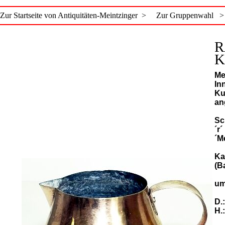
Zur Startseite von Antiquitäten-Meintzinger >
Zur Gruppenwahl >
R
K
Me
In
Ku
an
Sc
´r
´M
Ka
(B
um
D.
H.