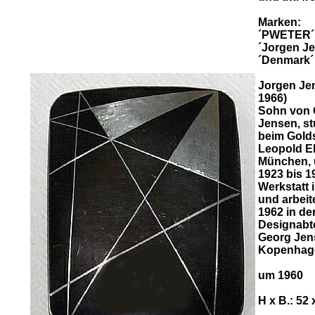
Marken:
´PWETER´
´Jorgen J
´Denmark´ 
Jorgen Je
1966)
Sohn von 
Jensen, st
beim Gold
Leopold Eb
München, u
1923 bis 1
Werkstatt 
und arbeit
1962 in de
Designabt
Georg Jen
Kopenhag
um 1960
H x B.: 52