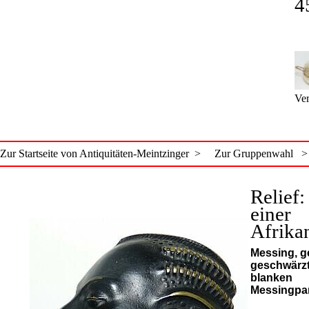
4
Ver
Zur Startseite von Antiquitäten-Meintzinger >
Zur Gruppenwahl >
Relief:
einer
Afrika
Messing, 
geschwärzt,
blanken
Messingpar