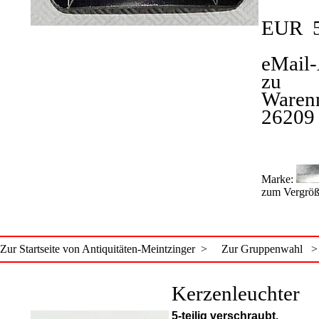
EUR 5
eMail-
zu
Waren
26209
Marke:
zum Vergröß
Zur Startseite von Antiquitäten-Meintzinger >
Zur Gruppenwahl >
Kerzenleuchter
5-teilig verschraubt.