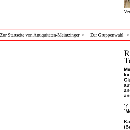
Ver
Zur Startseite von Antiquitäten-Meintzinger >
Zur Gruppenwahl >
R
T
Me
In
Gl
au
an
an
´r
´M
Ka
(B