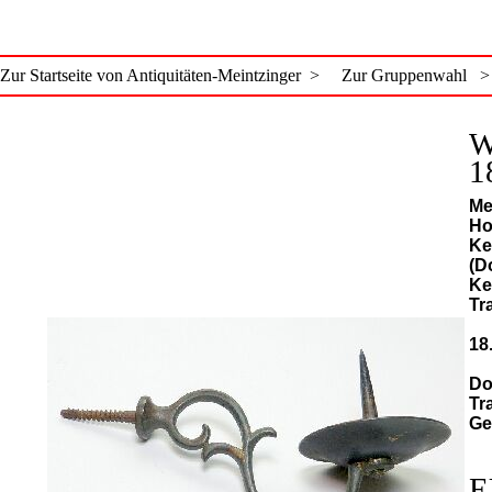
Zur Startseite von Antiquitäten-Meintzinger >
Zur Gruppenwahl >
W
1
Me
Ho
Ke
(D
Ke
Tr
18
Do
Tr
Ge
E