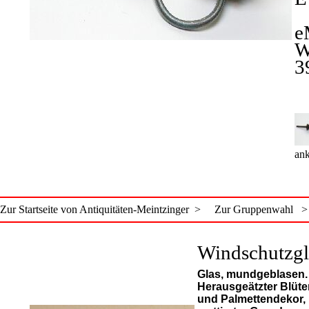
e
W
3
ank
Zur Startseite von Antiquitäten-Meintzinger >
Zur Gruppenwahl >
Windschutzgl
Glas, mundgeblasen.
Herausgeätzter Blüte
und Palmettendekor,