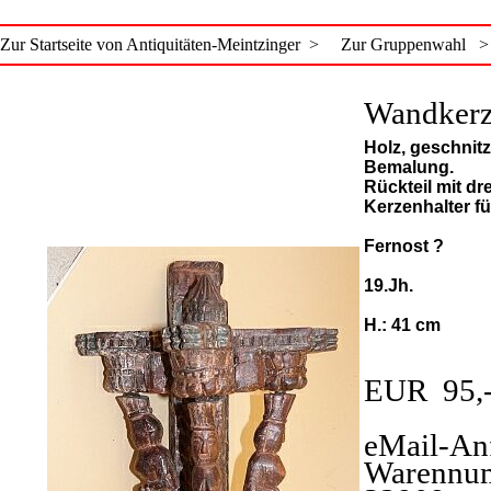
Zur Startseite von Antiquitäten-Meintzinger >
Zur Gruppenwahl >
Wandkerz
Holz, geschnit
Bemalung.
Rückteil mit d
Kerzenhalter fü
Fernost ?
19.Jh.
H.: 41 cm
EUR 95,
eMail-An
Warennu