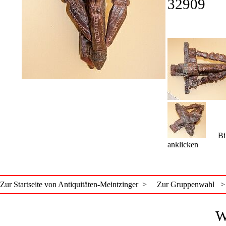
32909
Bild
anklicken
Zur Startseite von Antiquitäten-Meintzinger >
Zur Gruppenwahl >
W