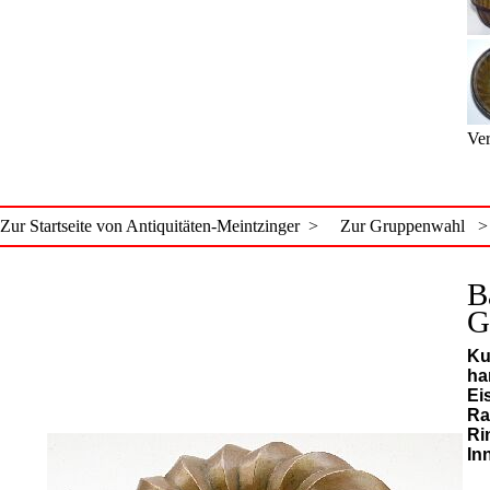
Ver
Zur Startseite von Antiquitäten-Meintzinger >
Zur Gruppenwahl >
B
G
Ku
ha
Ei
Ra
Ri
In