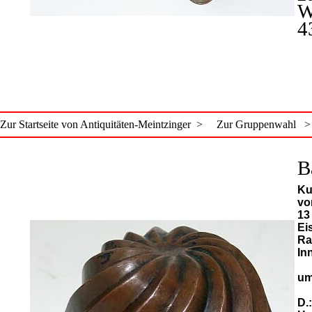
W
4
Zur Startseite von Antiquitäten-Meintzinger >
Zur Gruppenwahl >
B
Ku
vo
13
Ei
Ra
In
um
D.