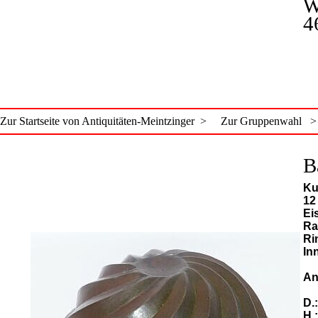
W
4
Zur Startseite von Antiquitäten-Meintzinger >
Zur Gruppenwahl >
B
Ku
12
Ei
Ra
Ri
In
An
D.
H.