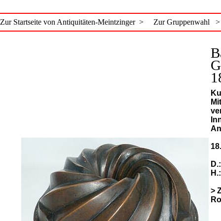
Zur Startseite von Antiquitäten-Meintzinger >
Zur Gruppenwahl >
B
G
1
Ku
Mi
ve
In
An
18
D.
H.
> 
Ro