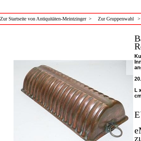
Zur Startseite von Antiquitäten-Meintzinger >
Zur Gruppenwahl >
B
R
Ku
In
an
20
L x
c
E
e
z