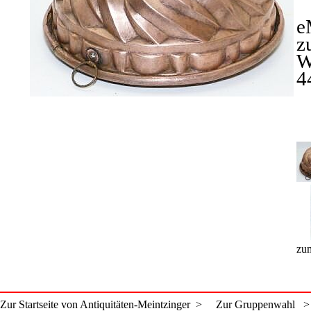
e
z
W
4
zum
Zur Startseite von Antiquitäten-Meintzinger >
Zur Gruppenwahl >