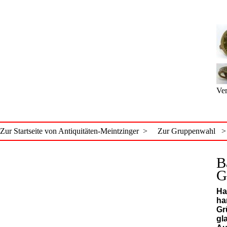
Ver
Zur Startseite von Antiquitäten-Meintzinger >
Zur Gruppenwahl >
B
G
Ha
ha
Gr
gl