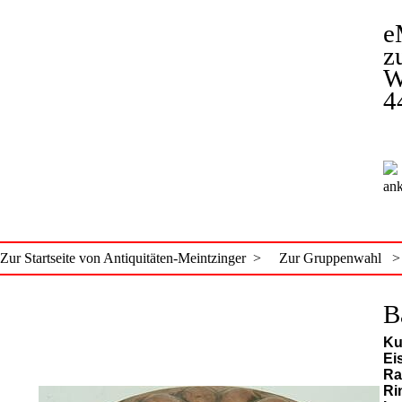
e
z
W
4
ank
Zur Startseite von Antiquitäten-Meintzinger >
Zur Gruppenwahl >
B
Ku
Ei
Ra
Ri