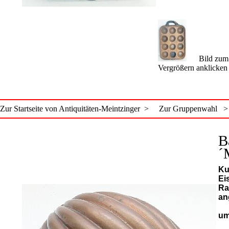
Bild zum
Vergrößern anklicken
Zur Startseite von Antiquitäten-Meintzinger >
Zur Gruppenwahl >
B
´
Ku
Ei
Ra
an
um