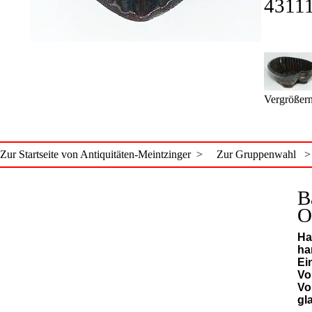
4311
Vergrößern
Zur Startseite von Antiquitäten-Meintzinger >
Zur Gruppenwahl >
B
O
Ha
ha
Ei
Vo
Vo
gla