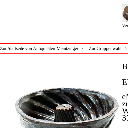
Ver
Zur Startseite von Antiquitäten-Meintzinger >
Zur Gruppenwahl >
B
E
e
z
W
3