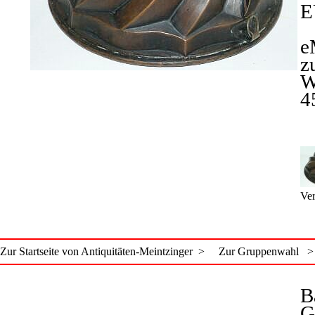
E
e
z
W
4
Ver
Zur Startseite von Antiquitäten-Meintzinger >
Zur Gruppenwahl >
B
G