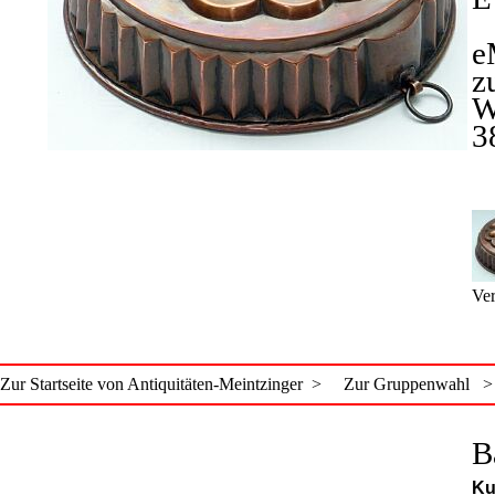
e
z
W
3
Ver
Zur Startseite von Antiquitäten-Meintzinger >
Zur Gruppenwahl >
B
Ku