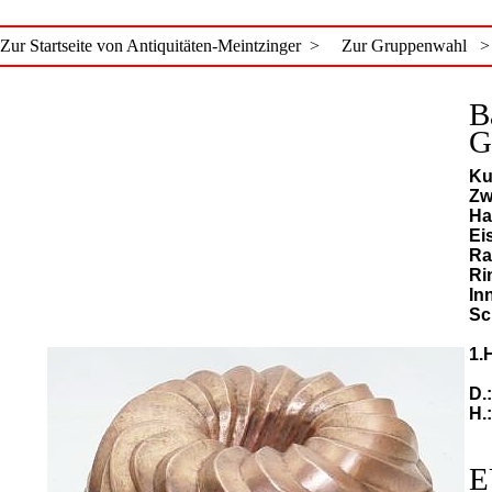
Zur Startseite von Antiquitäten-Meintzinger >
Zur Gruppenwahl >
B
G
Ku
Zwe
Ha
Ei
Ra
Ri
In
Sc
1.
D.
H.
E