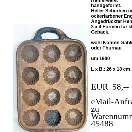
Hafnerware,
handgeformt.
Heller Scherben m
ockerfarbener En
Angedrückter Hen
3 x 4 Formen für k
Gebäck.
wohl Kohren-Sahl
oder Thurnau
um 1900
L x B.: 26 x 18 cm
EUR 58,-
eMail-Anfr
zu
Warennumm
45488