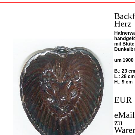
Back
Herz
Hafnerw
handgef
mit Blüte
Dunkelbr
um 1900
B.: 23 c
L.: 28 cm
H.: 9 cm
EUR 
eMail
zu
Ware