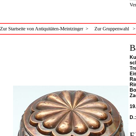
Ver
Zur Startseite von Antiquitäten-Meintzinger >
Zur Gruppenwahl >
B
Ku
sc
Tr
Ei
Ra
Ri
Bo
Za
19
D.
E