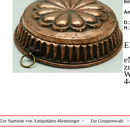
In
An
D.
H.
E
e
z
W
4
Zur Startseite von Antiquitäten-Meintzinger >
Zur Gruppenwahl >