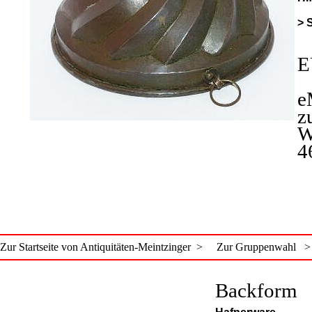
> 
E
e
z
W
4
Zur Startseite von Antiquitäten-Meintzinger >
Zur Gruppenwahl >
Backform