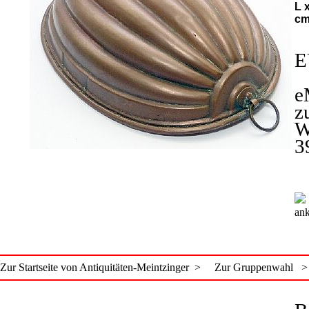
L x
c
E
e
z
W
3
ank
Zur Startseite von Antiquitäten-Meintzinger >
Zur Gruppenwahl >