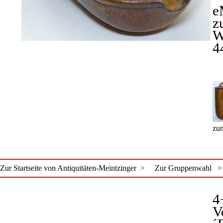
e
z
W
4
zum
Zur Startseite von Antiquitäten-Meintzinger >
Zur Gruppenwahl >
4
V