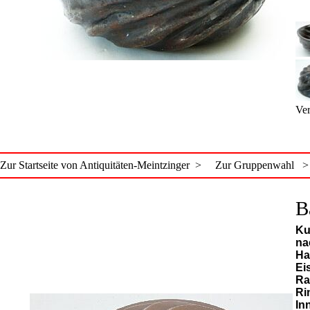
Ver
Zur Startseite von Antiquitäten-Meintzinger >
Zur Gruppenwahl >
B
Ku
na
Ha
Ei
Ra
Ri
In