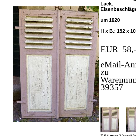
Lack.
Eisenbeschläg
um 1920
H x B.: 152 x 1
EUR 58,
eMail-An
zu
Warennu
39357