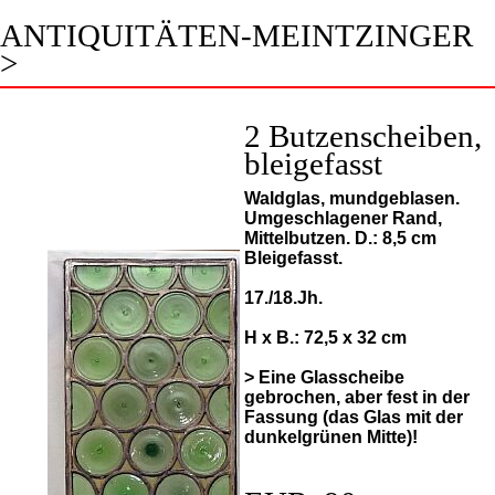
ANTIQUITÄTEN-MEINTZINGER
>
2 Butzenscheiben,
bleigefasst
Waldglas, mundgeblasen.
Umgeschlagener Rand,
Mittelbutzen. D.: 8,5 cm
Bleigefasst.
17./18.Jh.
H x B.: 72,5 x 32 cm
> Eine Glasscheibe
gebrochen, aber fest in der
Fassung (das Glas mit der
dunkelgrünen Mitte)!