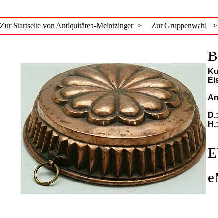
Zur Startseite von Antiquitäten-Meintzinger >
Zur Gruppenwahl >
B
Ku
Ei
An
D.
H.
E
e