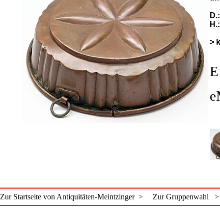
D.
H.
> 
E
e
Zur Startseite von Antiquitäten-Meintzinger >
Zur Gruppenwahl >