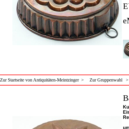
E
e
Zur Startseite von Antiquitäten-Meintzinger >
Zur Gruppenwahl >
B
Ku
Ei
Re
um