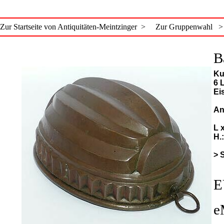
Zur Startseite von Antiquitäten-Meintzinger >
Zur Gruppenwahl >
B
Ku
6 
Ei
An
L 
H.
> 
E
e