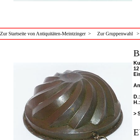
Zur Startseite von Antiquitäten-Meintzinger >
Zur Gruppenwahl >
B
Ku
12
Ei
An
D.
H.
> 
E