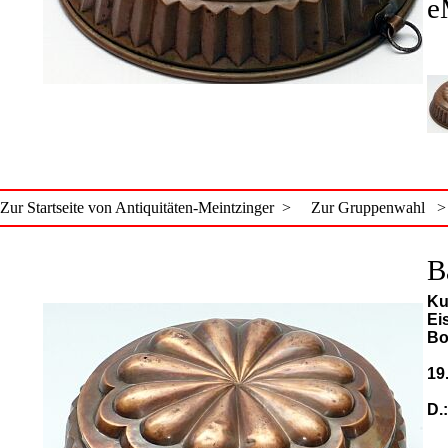
e
Zur Startseite von Antiquitäten-Meintzinger >
Zur Gruppenwahl >
B
Ku
Ei
Bo
19
D.