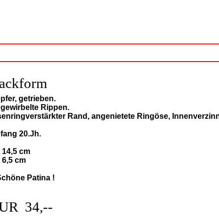
ackform
pfer, getrieben.
 gewirbelte Rippen.
senringverstärkter Rand, angenietete Ringöse, Innenverzin
fang 20.Jh.
: 14,5 cm
: 6,5 cm
Schöne Patina !
UR 34,--