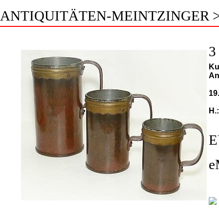
ANTIQUITÄTEN-MEINTZINGER 
3
Ku
An
19
H.
E
e