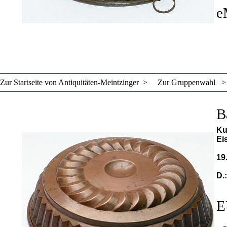
e
Zur Startseite von Antiquitäten-Meintzinger >
Zur Gruppenwahl >
B
Ku
Ei
19
D.
E