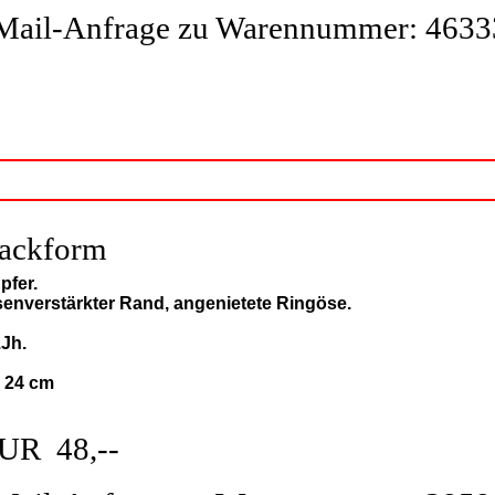
Mail-Anfrage zu Warennummer: 4633
ackform
pfer.
senverstärkter Rand, angenietete Ringöse.
.Jh.
: 24 cm
UR 48,--