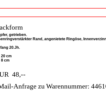
ackform
pfer, getrieben.
senringverstärkter Rand, angenietete Ringöse, Innenverzin
fang 20.Jh.
: 20 cm
: 8 cm
UR 48,--
Mail-Anfrage zu Warennummer: 4461