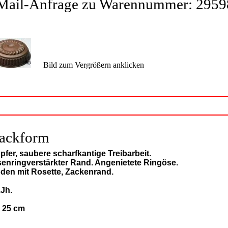
Mail-Anfrage zu Warennummer: 2959
Bild zum Vergrößern anklicken
ackform
pfer, saubere scharfkantige Treibarbeit.
senringverstärkter Rand. Angenietete Ringöse.
den mit Rosette, Zackenrand.
.Jh.
: 25 cm