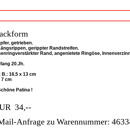
ackform
pfer, getrieben.
Längsrippen, gerippter Randstreifen.
senringverstärkter Rand, angenietete Ringöse, Innenverzin
fang 20.Jh.
x B.: 16,5 x 13 cm
: 7 cm
Schöne Patina !
UR 34,--
Mail-Anfrage zu Warennummer: 4633