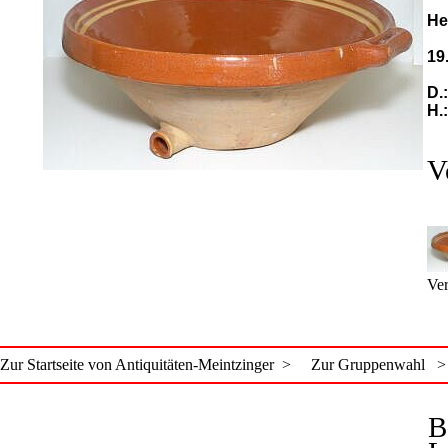
He
19
D.
H.
V
Ver
Zur Startseite von Antiquitäten-Meintzinger >
Zur Gruppenwahl >
B