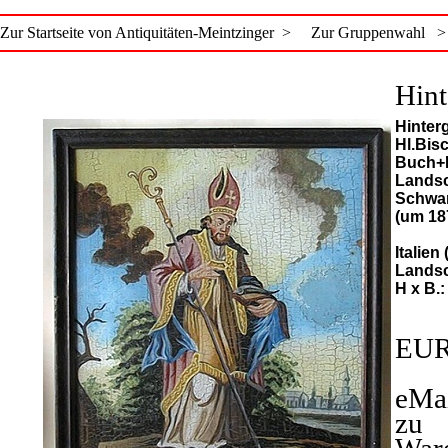
Zur Startseite von Antiquitäten-Meintzinger >
Zur Gruppenwahl >
Hint
Hinterg
Hl.Bisc
Buch+
Landsc
Schwar
(um 18
Italien
Landsc
H x B.:
EUR
eMa
zu
War