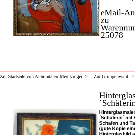
eMail-An
zu
Warennu
25078
Zur Startseite von Antiquitäten-Meintzinger >
Zur Gruppenwahl >
Hintergla
´Schäferi
Hinterglasmaler
´Schäferin´ mit
Schafen und T
(gute Kopie ein
Hinterglasbild