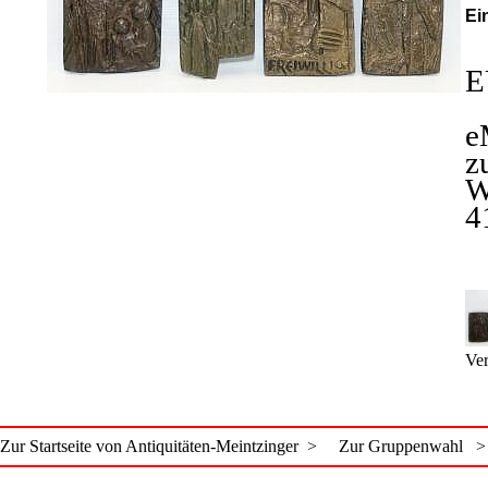
Ei
E
e
z
W
4
Ver
Zur Startseite von Antiquitäten-Meintzinger >
Zur Gruppenwahl >