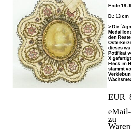
Ende 19.J
D.: 13 cm
> Die ´Agn
Medaillon
den Reste
Osterkerze
dieses wu
Potifikat 
X gefertig
Fleck im 
stammt vo
Verklebun
Wachsmeai
EUR 
eMail
zu
Waren