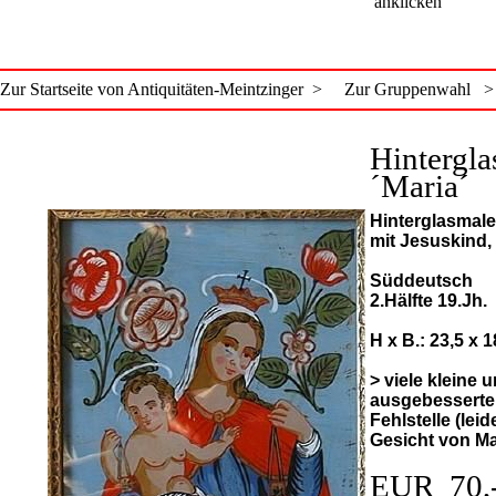
anklicken
Zur Startseite von Antiquitäten-Meintzinger >
Zur Gruppenwahl >
Hintergla
´Maria´
Hinterglasmale
mit Jesuskind
Süddeutsch
2.Hälfte 19.Jh.
H x B.: 23,5 x 
> viele kleine 
ausgebesserte
Fehlstelle (leid
Gesicht von Ma
EUR 70,