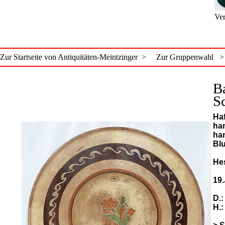
Ver
Zur Startseite von Antiquitäten-Meintzinger >
Zur Gruppenwahl >
B
S
Ha
ha
han
Bl
He
19.
D.:
H.: