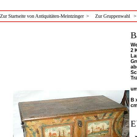
Zur Startseite von Antiquitäten-Meintzinger >
Zur Gruppenwahl >
B
We
2 
La
Gr
ab
Sc
Tr
um
B 
c
E