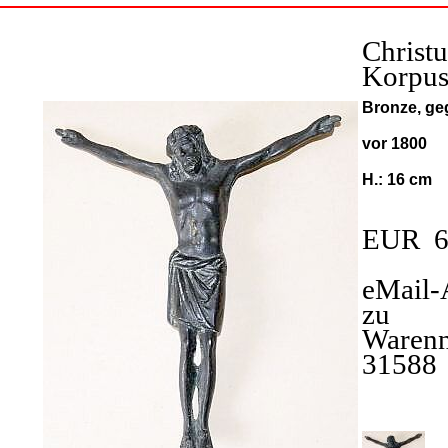
Christu
Korpu
Bronze, ge
vor 1800
H.: 16 cm
EUR 6
eMail-
zu
Waren
31588