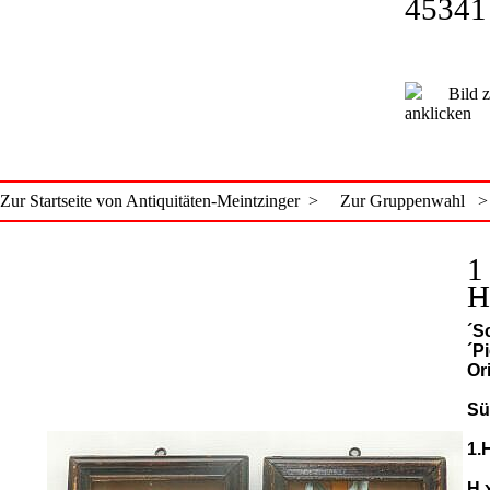
45341
Bild zu
anklicken
Zur Startseite von Antiquitäten-Meintzinger >
Zur Gruppenwahl >
1
H
´S
´Pi
Or
Sü
1.
H 