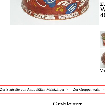
z
W
4
Ver
Zur Startseite von Antiquitäten-Meintzinger >
Zur Gruppenwahl >
Grabkreuz