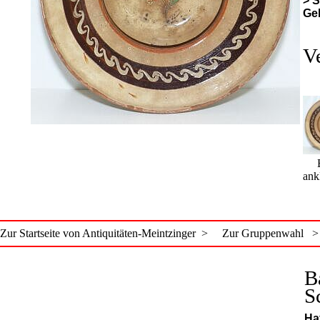
> S
Ge
V
Bi
ank
Zur Startseite von Antiquitäten-Meintzinger >
Zur Gruppenwahl >
B
S
Ha