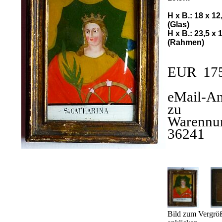
H x B.: 18 x 1
(Glas)
H x B.: 23,5 x 
(Rahmen)
EUR 17
eMail-An
zu
Warennu
36241
Bild zum Vergrö