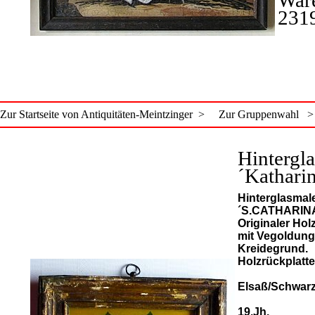
231
Zur Startseite von Antiquitäten-Meintzinger >
Zur Gruppenwahl >
Hintergla
´Kathari
Hinterglasmale
´S.CATHARIN
Originaler Ho
mit Vegoldung
Kreidegrund.
Holzrückplatte
Elsaß/Schwar
19.Jh.