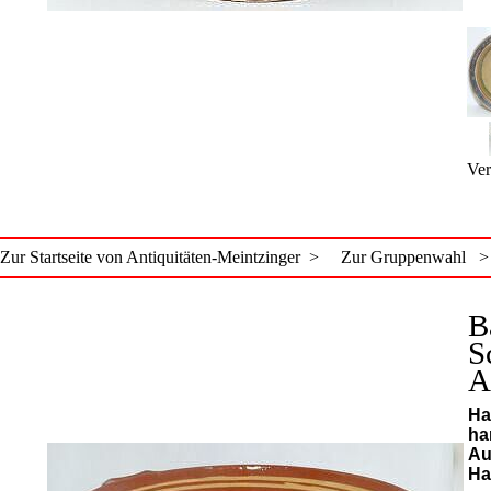
Ver
Zur Startseite von Antiquitäten-Meintzinger >
Zur Gruppenwahl >
B
S
A
Ha
ha
Au
Ha