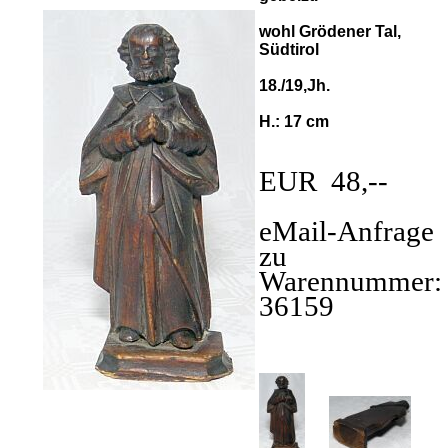
wohl Grödener Tal,
Südtirol
18./19,Jh.
H.: 17 cm
EUR 48,--
eMail-Anfrage
zu
Warennummer:
36159