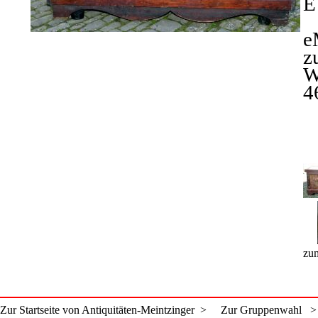
E
e
z
W
4
zum
Zur Startseite von Antiquitäten-Meintzinger >
Zur Gruppenwahl >