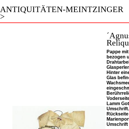
ANTIQUITÄTEN-MEINTZINGER
>
´Agnus
Reliqu
Pappe mit 
bezogen u
Drahtarbei
Glasperlen
Hinter ei
Glas befin
Wachsmeda
eingesch
Berührreli
Voderseit
Lamm Gott
Umschrift.
Rückseite
Marienpor
Umschrift 