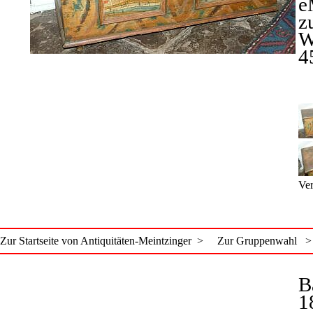
e
z
W
4
Ver
Zur Startseite von Antiquitäten-Meintzinger >
Zur Gruppenwahl >
B
1