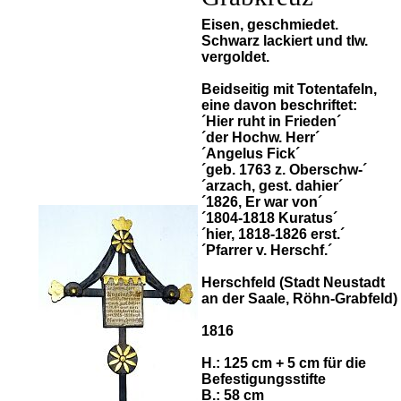
Eisen, geschmiedet.
Schwarz lackiert und tlw.
vergoldet.
Beidseitig mit Totentafeln,
eine davon beschriftet:
´Hier ruht in Frieden´
´der Hochw. Herr´
´Angelus Fick´
´geb. 1763 z. Oberschw-´
´arzach, gest. dahier´
´1826, Er war von´
´1804-1818 Kuratus´
´hier, 1818-1826 erst.´
´Pfarrer v. Herschf.´
Herschfeld (Stadt Neustadt
an der Saale, Röhn-Grabfeld)
1816
H.: 125 cm + 5 cm für die
Befestigungsstifte
B.: 58 cm