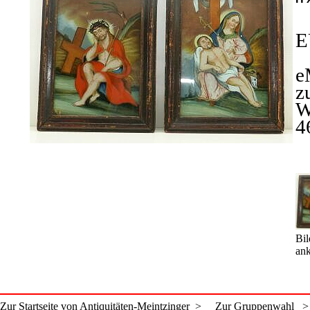
E
e
z
W
4
Bil
ank
Zur Startseite von Antiquitäten-Meintzinger >
Zur Gruppenwahl >