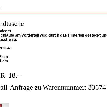
>
ndtasche
tleder.
Schlaufe am Vorderteil wird durch das Hinterteil gesteckt un
Tasche zu.
930/40
27 cm
31 cm
R 18,--
ail-Anfrage zu Warennummer: 33674