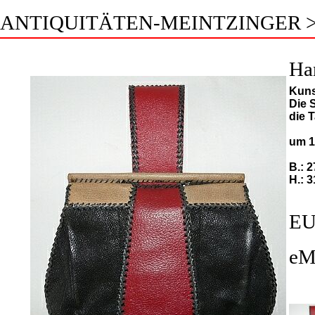
ANTIQUITÄTEN-MEINTZINGER 
Ha
Kuns
Die 
die 
um 1
B.: 
H.: 
EU
eM