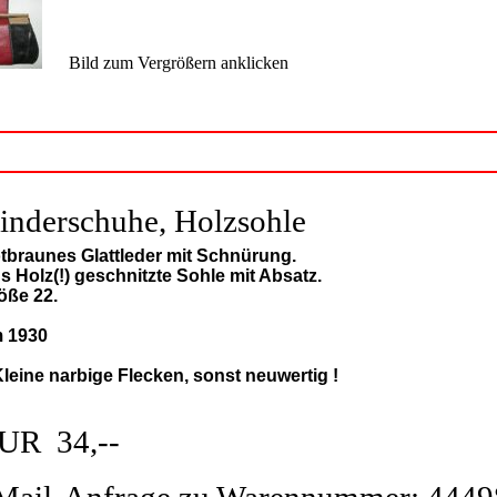
Bild zum Vergrößern anklicken
inderschuhe, Holzsohle
tbraunes Glattleder mit Schnürung.
s Holz(!) geschnitzte Sohle mit Absatz.
öße 22.
 1930
Kleine narbige Flecken, sonst neuwertig !
UR 34,--
Mail-Anfrage zu Warennummer: 4449