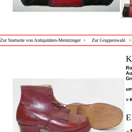
Zur Startseite von Antiquitäten-Meintzinger >
Zur Gruppenwahl >
K
Ro
Au
Gr
um
> 
E
e