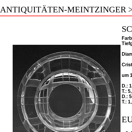
ANTIQUITÄTEN-MEINTZINGER 
SC
Farb
Tief
Diam
Cris
um 
D.: 
T.: 5
D.: 
T.: 1
EU