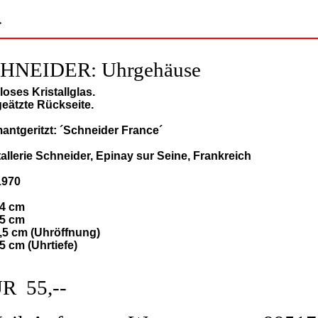
>
HNEIDER: Uhrgehäuse
loses Kristallglas.
geätzte Rückseite.
antgeritzt: ´Schneider France´
tallerie Schneider, Epinay sur Seine, Frankreich
1970
14 cm
,5 cm
5,5 cm (Uhröffnung)
,5 cm (Uhrtiefe)
R 55,--