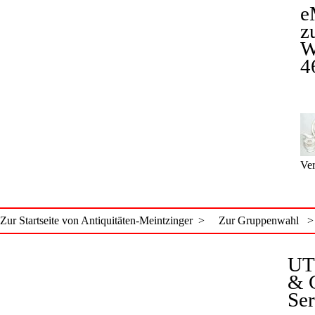
e
z
W
4
Ver
Zur Startseite von Antiquitäten-Meintzinger >
Zur Gruppenwahl >
UT
& 
Ser