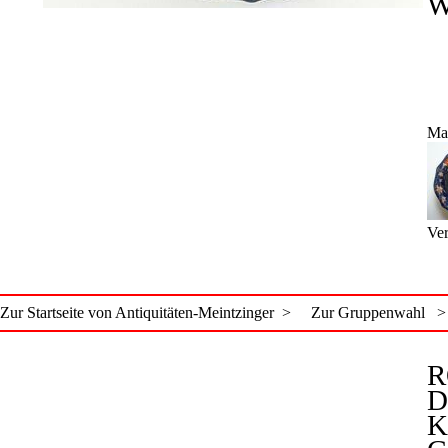
W
Ma
Ver
Zur Startseite von Antiquitäten-Meintzinger >
Zur Gruppenwahl >
R
D
K