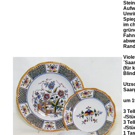
Stei
Aufw
Umri
Spieg
im ch
grüne
Fahne
abwe
Rand
Viol
´Saa
(für 
Blin
Utzs
Saar
um 1
3 Tel
-/Stü
3 Tel
-/Stü
1 Ta