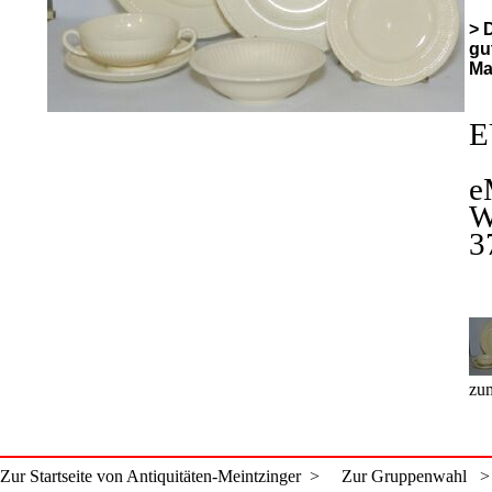
> 
gu
Ma
E
e
W
3
zum
Zur Startseite von Antiquitäten-Meintzinger >
Zur Gruppenwahl >