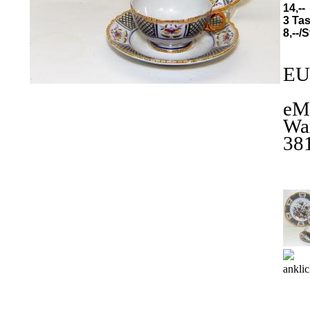
14,--
3 Ta
8,--/
EU
eM
Wa
38
ankli