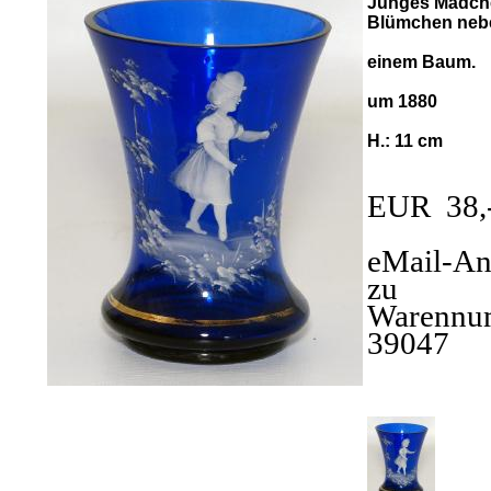
Junges Mädch
Blümchen neb
einem Baum.
um 1880
H.: 11 cm
EUR 38,
eMail-An
zu
Warennu
39047