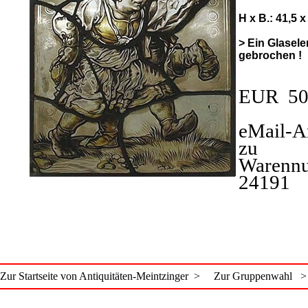
H x B.: 41,5 
> Ein Glasel
gebrochen !
EUR 50
eMail-A
zu
Warenn
24191
Zur Startseite von Antiquitäten-Meintzinger >
Zur Gruppenwahl >