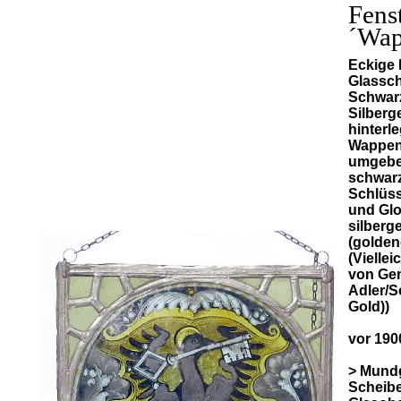
Fens
´Wap
Eckige 
Glassch
Schwarz
Silberg
hinterle
Wappen
umgeben
schwarz
Schlüss
und Glo
silberg
(golden
(Vielle
von Gen
Adler/S
Gold))
vor 190
> Mund
Scheibe