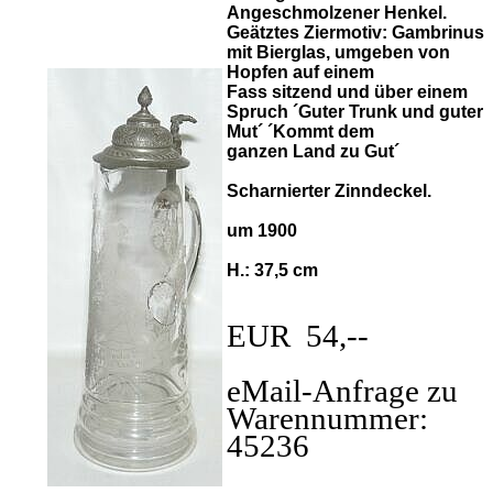
Angeschmolzener Henkel.
Geätztes Ziermotiv: Gambrinus
mit Bierglas, umgeben von
Hopfen auf einem
Fass sitzend und über einem
Spruch ´Guter Trunk und guter
Mut´ ´Kommt dem
ganzen Land zu Gut´
Scharnierter Zinndeckel.
um 1900
H.: 37,5 cm
EUR 54,--
eMail-Anfrage zu
Warennummer:
45236