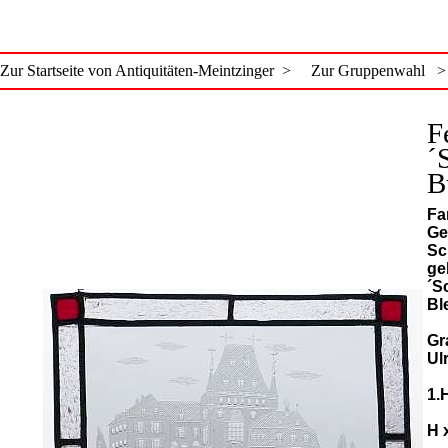
Zur Startseite von Antiquitäten-Meintzinger >
Zur Gruppenwahl >
F
´
B
Fa
Ge
Sc
ge
´S
Bl
Gr
Ul
1.
H 