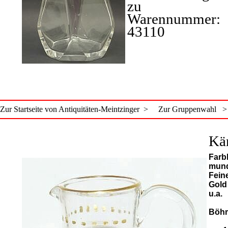
zu
Warennummer:
43110
Zur Startseite von Antiquitäten-Meintzinger >
Zur Gruppenwahl >
Kä
Farb
mund
Feine
Gold
u.a.
Böh