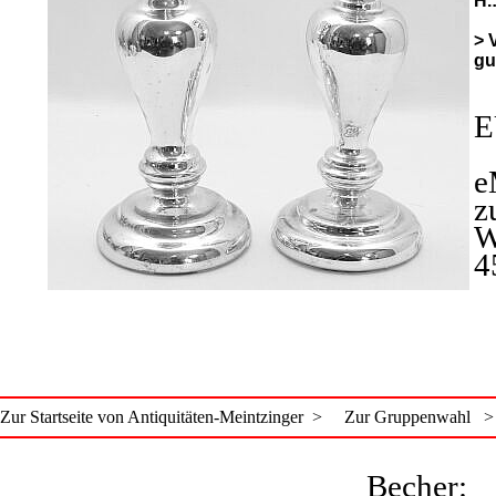
H.
> 
gu
E
e
z
W
4
Zur Startseite von Antiquitäten-Meintzinger >
Zur Gruppenwahl >
Becher: