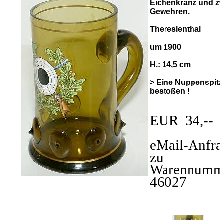
Eichenkranz und z
Gewehren.
Theresienthal
um 1900
H.: 14,5 cm
> Eine Nuppenspit
bestoßen !
EUR 34,--
eMail-Anfr
zu
Warennumm
46027