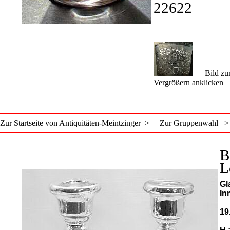
22622
Bild zu
Vergrößern anklicken
Zur Startseite von Antiquitäten-Meintzinger >
Zur Gruppenwahl >
B
L
Gl
In
19