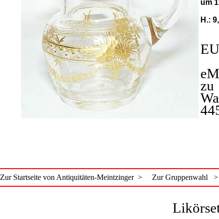
um 1
H.: 9
EU
eM
zu
Wa
44
Zur Startseite von Antiquitäten-Meintzinger >
Zur Gruppenwahl >
Likörse