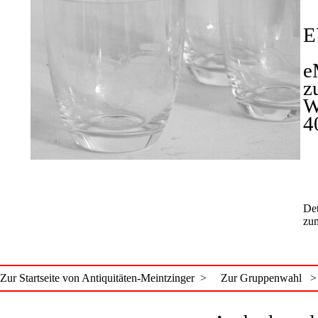
E
e
z
W
4
Det
zum
Zur Startseite von Antiquitäten-Meintzinger >
Zur Gruppenwahl >