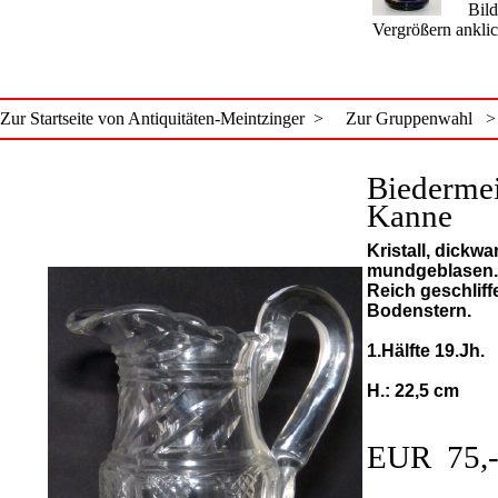
Bild
Vergrößern ankli
Zur Startseite von Antiquitäten-Meintzinger >
Zur Gruppenwahl >
Biedermei
Kanne
Kristall, dickwa
mundgeblasen.
Reich geschliff
Bodenstern.
1.Hälfte 19.Jh.
H.: 22,5 cm
EUR 75,