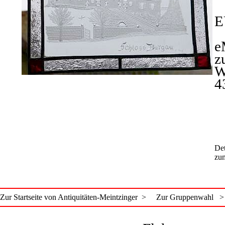
E
e
z
W
4
Det
zum
Zur Startseite von Antiquitäten-Meintzinger >
Zur Gruppenwahl >