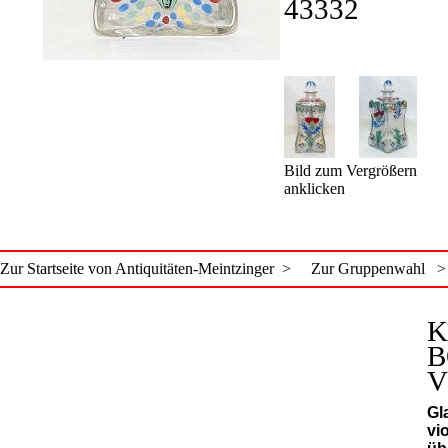
43332
Bild zum Vergrößern
anklicken
Zur Startseite von Antiquitäten-Meintzinger >
Zur Gruppenwahl >
K
B
V
Gl
vio