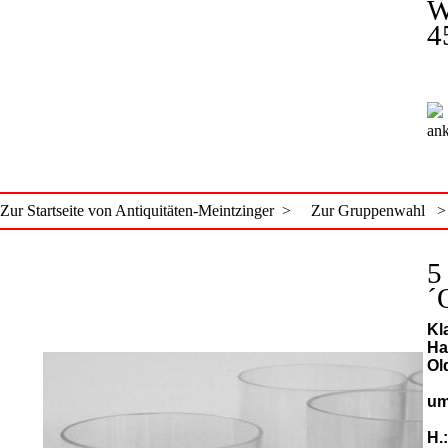
W
4
ank
Zur Startseite von Antiquitäten-Meintzinger >
Zur Gruppenwahl >
5
´
Kl
Ha
Ol
um
H.: