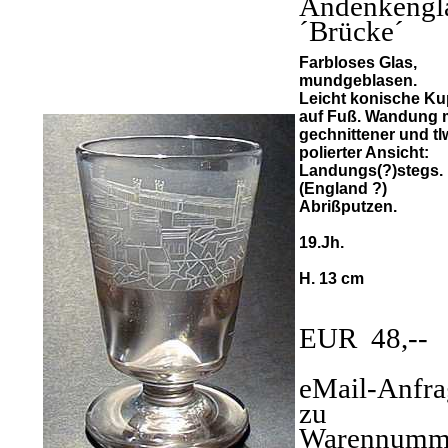
Andenkengl
´Brücke´
Farbloses Glas,
mundgeblasen.
Leicht konische K
auf Fuß. Wandung 
gechnittener und tl
polierter Ansicht:
Landungs(?)stegs.
(England ?)
Abrißputzen.
19.Jh.
H. 13 cm
EUR 48,--
eMail-Anfra
zu
Warennumm