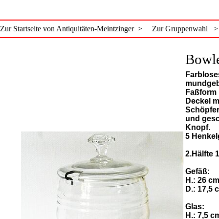
Zur Startseite von Antiquitäten-Meintzinger >
Zur Gruppenwahl >
Bowl
Farblose
mundgeb
Faßform m
Deckel m
Schöpfer
und gesc
Knopf.
5 Henkel
2.Hälfte 
Gefäß:
H.: 26 c
D.: 17,5 
Glas:
H.: 7,5 c