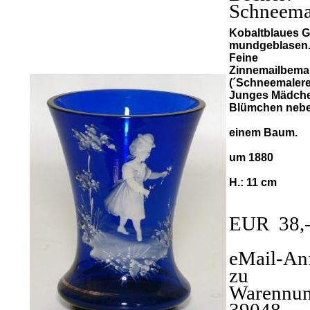
Schneema
Kobaltblaues G
mundgeblasen
Feine
Zinnemailbema
(´Schneemalerei
Junges Mädche
Blümchen neb
einem Baum.
um 1880
H.: 11 cm
EUR 38,
eMail-An
zu
Warennu