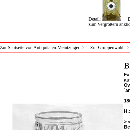
Detail:
Bi
zum Vergrößern ankli
Zur Startseite von Antiquitäten-Meintzinger >
Zur Gruppenwahl >
B
Fa
au
Ov
´a
18
H.
> 
Be