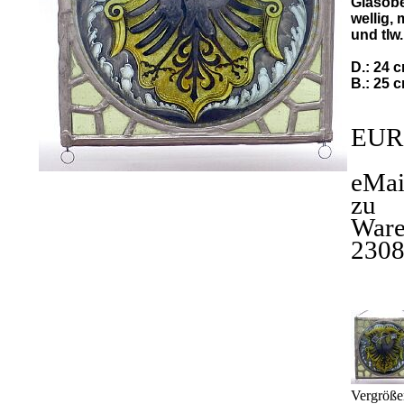
Glasobe
wellig,
und tlw.
D.: 24 
B.: 25 
EUR
eMai
zu
War
230
Vergröße