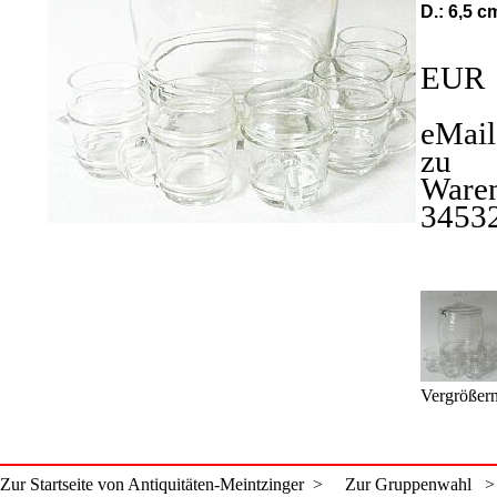
D.: 6,5 c
EUR 
eMail
zu
Ware
3453
Vergrößern
Zur Startseite von Antiquitäten-Meintzinger >
Zur Gruppenwahl >