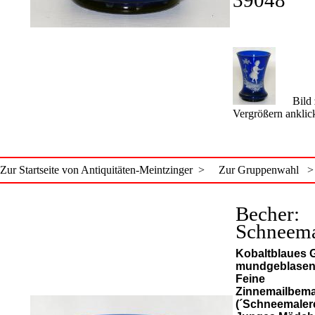
39048
Bild 
Vergrößern anklic
Zur Startseite von Antiquitäten-Meintzinger >
Zur Gruppenwahl >
Becher:
Schneema
Kobaltblaues G
mundgeblasen
Feine
Zinnemailbem
(´Schneemalere